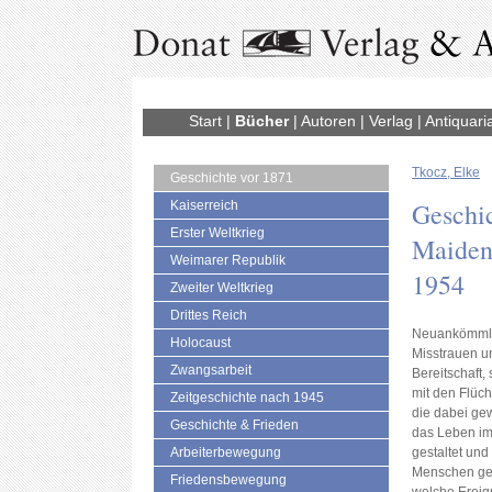
Start
|
Bücher
|
Autoren
|
Verlag
|
Antiquari
Tkocz, Elke
Geschichte vor 1871
Geschi
Kaiserreich
Erster Weltkrieg
Maiden
Weimarer Republik
1954
Zweiter Weltkrieg
Drittes Reich
Neuankömmlin
Holocaust
Misstrauen un
Zwangsarbeit
Bereitschaft,
mit den Flüc
Zeitgeschichte nach 1945
die dabei gew
Geschichte & Frieden
das Leben im
Arbeiterbewegung
gestaltet und
Menschen geda
Friedensbewegung