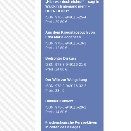
„Hier war doch nichts!“ – sagt in
Waldkirch niemand mehr –
ODER DOCH?
ISBN: 978-3-949116-25-4
Preis: 29.80 €
Aus dem Kriegstagebuch von
Erna Maria Johansen
ISBN: 978-3-949116-19-3
Preis: 12,80 €
Bedrohter Diskurs
ISBN: 978-3-949116-21-6
Preis: 24.80 €
Der Wille zur Weltgeltung
ISBN: 978-3-949116-32-2
Preis: 28.- €
Dunkler Konvent
ISBN: 978-3-949116-29-2
Preis: 14.80 €
Friedenslogische Perspektiven
in Zeiten des Krieges