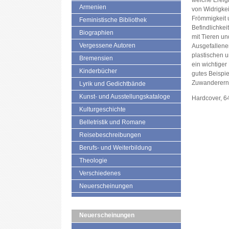
welche Ereig
Armenien
von Widrigke
Frömmigkeit 
Feministische Bibliothek
Befindlichke
Biographien
mit Tieren u
Vergessene Autoren
Ausgefallene
plastischen 
Bremensien
ein wichtiger
Kinderbücher
gutes Beispi
Zuwanderern 
Lyrik und Gedichtbände
Kunst- und Ausstellungskataloge
Hardcover, 6
Kulturgeschichte
Belletristik und Romane
Reisebeschreibungen
Berufs- und Weiterbildung
Theologie
Verschiedenes
Neuerscheinungen
Neuerscheinungen