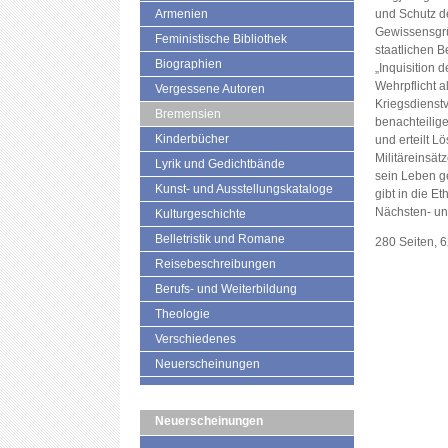
Armenien
und Schutz d
Gewissensgrün
Feministische Bibliothek
staatlichen B
Biographien
„Inquisition 
Wehrpflicht a
Vergessene Autoren
Kriegsdienst
Bremensien
benachteilige
Kinderbücher
und erteilt L
Militäreinsät
Lyrik und Gedichtbände
sein Leben ge
Kunst- und Ausstellungskataloge
gibt in die E
Nächsten- und
Kulturgeschichte
Belletristik und Romane
280 Seiten, 
Reisebeschreibungen
Berufs- und Weiterbildung
Theologie
Verschiedenes
Neuerscheinungen
Neuerscheinungen