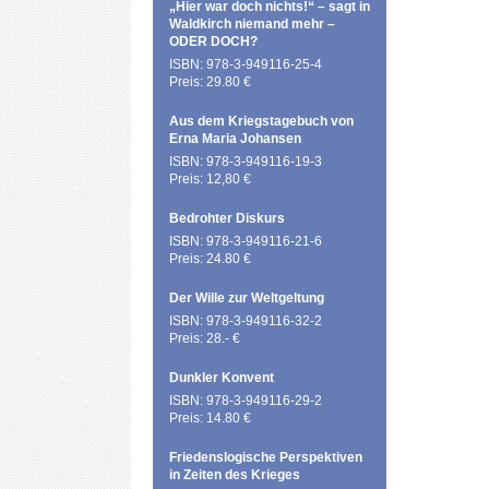
„Hier war doch nichts!“ – sagt in
Waldkirch niemand mehr –
ODER DOCH?
ISBN: 978-3-949116-25-4
Preis: 29.80 €
Aus dem Kriegstagebuch von
Erna Maria Johansen
ISBN: 978-3-949116-19-3
Preis: 12,80 €
Bedrohter Diskurs
ISBN: 978-3-949116-21-6
Preis: 24.80 €
Der Wille zur Weltgeltung
ISBN: 978-3-949116-32-2
Preis: 28.- €
Dunkler Konvent
ISBN: 978-3-949116-29-2
Preis: 14.80 €
Friedenslogische Perspektiven
in Zeiten des Krieges