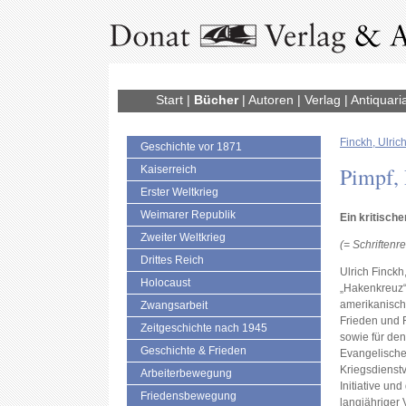
Start
|
Bücher
|
Autoren
|
Verlag
|
Antiquari
Finckh, Ulric
Geschichte vor 1871
Pimpf, 
Kaiserreich
Erster Weltkrieg
Weimarer Republik
Ein kritisch
Zweiter Weltkrieg
(= Schriftenr
Drittes Reich
Ulrich Finck
Holocaust
„Hakenkreuz“ 
amerikanische
Zwangsarbeit
Frieden und 
Zeitgeschichte nach 1945
sowie für den
Geschichte & Frieden
Evangelische
Kriegsdienst
Arbeiterbewegung
Initiative un
Friedensbewegung
langjähriger 