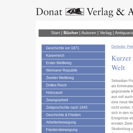
Start
|
Bücher
|
Autoren
|
Verlag
|
Antiquari
Derleder, Pet
Geschichte vor 1871
Kurzer 
Kaiserreich
Erster Weltkrieg
Welt
Weimarer Republik
Zweiter Weltkrieg
Sebastian Fr
Drittes Reich
als Kriminalw
gegründete R
Holocaust
aus soll auch
Zwangsarbeit
eine neue We
Zeitgeschichte nach 1945
nicht vorbei.
sich in den 
Geschichte & Frieden
Ereignisse e
Arbeiterbewegung
ernsten Ziel
Strafvollzug 
Friedensbewegung