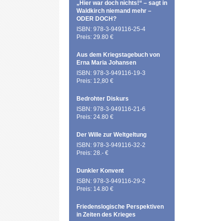
„Hier war doch nichts!“ – sagt in
Waldkirch niemand mehr –
ODER DOCH?
ISBN: 978-3-949116-25-4
Preis: 29.80 €
Aus dem Kriegstagebuch von
Erna Maria Johansen
ISBN: 978-3-949116-19-3
Preis: 12,80 €
Bedrohter Diskurs
ISBN: 978-3-949116-21-6
Preis: 24.80 €
Der Wille zur Weltgeltung
ISBN: 978-3-949116-32-2
Preis: 28.- €
Dunkler Konvent
ISBN: 978-3-949116-29-2
Preis: 14.80 €
Friedenslogische Perspektiven
in Zeiten des Krieges