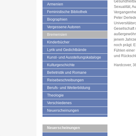
Gesundheitsw
Armenien
Sexualität, 
Feministische Bibliothek
Vergangenhei
Peter Derled
Biographien
Universitäts
Vergessene Autoren
Gesellschaft 
außergewöhnli
Bremensien
jenem Jahrze
Kinderbücher
noch prägt. E
Lyrik und Gedichtbände
Fühlen einer 
und Rückschl
Kunst- und Ausstellungskataloge
Kulturgeschichte
Hardcover, 3
Belletristik und Romane
Reisebeschreibungen
Berufs- und Weiterbildung
Theologie
Verschiedenes
Neuerscheinungen
Neuerscheinungen