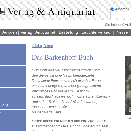
Autoren
Sie haben 0 Arti
|
Autoren
|
Verlag
|
Antiquariat
|
Bestellung
|
Leuchterverkauf
|
Presse
Küster, Bernd
1
Das Barkenhoff-Buch
Leis steht das Haus vor einem letzten Stern,
den die vergangne Nacht hinunterzieht.
Doch seine Fenster sind schon voller Ferne,
voll eines Morgens, welcher groß geschieht.
Zukünftiges und Weites im Gesicht -
so steht das Haus im noch nicht wachen Garten, -
und seine Stufen, die auf Wunder warten, -
 1945
täuschen sich nicht â€¦
Rainer Maria Rilke
en
IS
Selten haben ein Künstler und ein Anwesen so
zusammengehört wie Heinrich Vogeler und sein