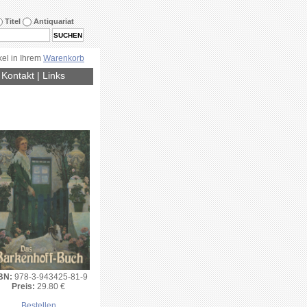
Titel
Antiquariat
kel in Ihrem
Warenkorb
|
Kontakt
|
Links
BN:
978-3-943425-81-9
Preis:
29.80 €
Bestellen