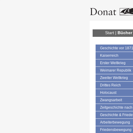
Start
|
Bücher
Geschichte vor 187
Kaiserreich
Erster Weltkrieg
Weimarer Republik
Zweiter Weltkrieg
Drittes Reich
Holocaust
Zwangsarbeit
Zeitgeschichte nach
Geschichte & Fried
Arbeiterbewegung
Friedensbewegung