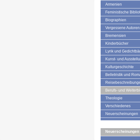
Armenien
Feministische Biblio
Biographien
Vergessene Autoren
Bremensien
Kinderbücher
Lyrik und Gedichtb
Kunst- und Ausstell
Kulturgeschichte
Belletristik und Ro
Reisebeschreibung
Berufs- und Weiterb
Theologie
Verschiedenes
Neuerscheinungen
Neuerscheinungen