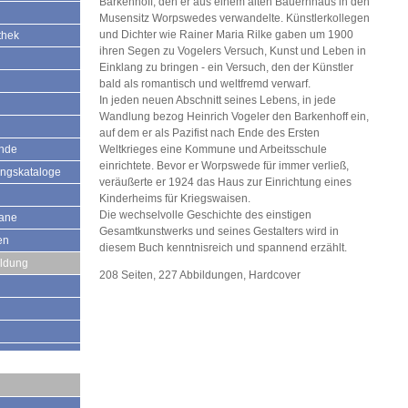
Barkenhoff, den er aus einem alten Bauernhaus in den
Musensitz Worpswedes verwandelte. Künstlerkollegen
und Dichter wie Rainer Maria Rilke gaben um 1900
thek
ihren Segen zu Vogelers Versuch, Kunst und Leben in
Einklang zu bringen - ein Versuch, den der Künstler
bald als romantisch und weltfremd verwarf.
In jeden neuen Abschnitt seines Lebens, in jede
Wandlung bezog Heinrich Vogeler den Barkenhoff ein,
auf dem er als Pazifist nach Ende des Ersten
ände
Weltkrieges eine Kommune und Arbeitsschule
einrichtete. Bevor er Worpswede für immer verließ,
ungskataloge
veräußerte er 1924 das Haus zur Einrichtung eines
Kinderheims für Kriegswaisen.
Die wechselvolle Geschichte des einstigen
mane
Gesamtkunstwerks und seines Gestalters wird in
en
diesem Buch kenntnisreich und spannend erzählt.
ildung
208 Seiten, 227 Abbildungen, Hardcover