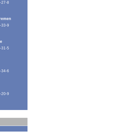
-27-8
Bremen
-33-9
de
-31-5
-34-6
-20-9