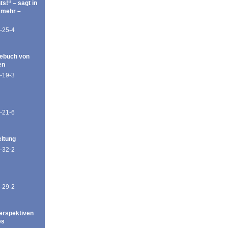
ts!“ – sagt in
 mehr –
-25-4
ebuch von
en
-19-3
-21-6
eltung
-32-2
-29-2
erspektiven
es