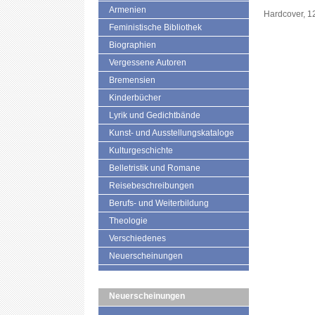
Armenien
Hardcover, 1
Feministische Bibliothek
Biographien
Vergessene Autoren
Bremensien
Kinderbücher
Lyrik und Gedichtbände
Kunst- und Ausstellungskataloge
Kulturgeschichte
Belletristik und Romane
Reisebeschreibungen
Berufs- und Weiterbildung
Theologie
Verschiedenes
Neuerscheinungen
Neuerscheinungen