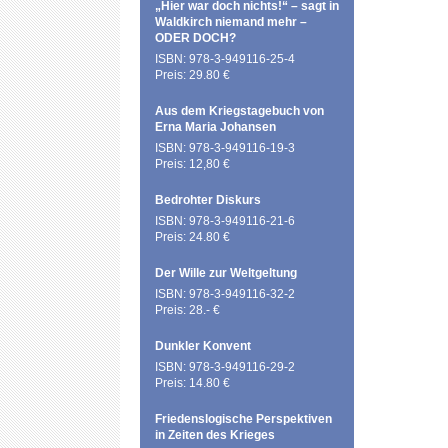
„Hier war doch nichts!“ – sagt in
Waldkirch niemand mehr –
ODER DOCH?
ISBN: 978-3-949116-25-4
Preis: 29.80 €
Aus dem Kriegstagebuch von
Erna Maria Johansen
ISBN: 978-3-949116-19-3
Preis: 12,80 €
Bedrohter Diskurs
ISBN: 978-3-949116-21-6
Preis: 24.80 €
Der Wille zur Weltgeltung
ISBN: 978-3-949116-32-2
Preis: 28.- €
Dunkler Konvent
ISBN: 978-3-949116-29-2
Preis: 14.80 €
Friedenslogische Perspektiven
in Zeiten des Krieges