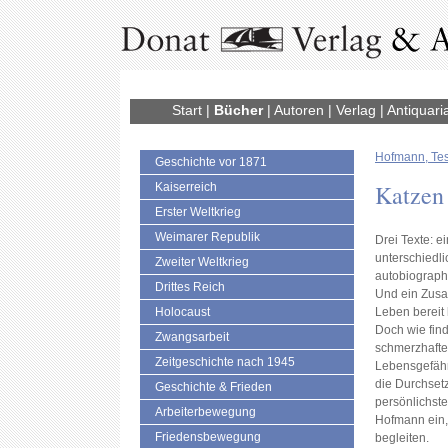
Start
|
Bücher
|
Autoren
|
Verlag
|
Antiquari
Hofmann, Te
Geschichte vor 1871
Katzen
Kaiserreich
Erster Weltkrieg
Weimarer Republik
Drei Texte: e
unterschiedli
Zweiter Weltkrieg
autobiograph
Drittes Reich
Und ein Zusa
Holocaust
Leben bereit 
Doch wie fin
Zwangsarbeit
schmerzhafte
Zeitgeschichte nach 1945
Lebensgefähr
die Durchset
Geschichte & Frieden
persönlichste
Arbeiterbewegung
Hofmann ein,
Friedensbewegung
begleiten.